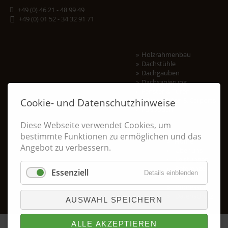
+49 (0) 46 21 - 48 99 49
+49 (0) 01 52 - 34 32 91 71
Holzrahmenbau
Dachstühle
Dachgauben
Dachsanierung
Fenster & Türen
Wintergärten & Carports
Cookie- und Datenschutzhinweise
Fußböden
Diese Webseite verwendet Cookies, um
Navigation
bestimmte Funktionen zu ermöglichen und das
Home
überspringen
Angebot zu verbessern.
Über uns
Leistungen
Referenzen
Essenziell
Details einblenden
Kontakt
Impressum
Datenschutz
AUSWAHL SPEICHERN
ALLE AKZEPTIEREN